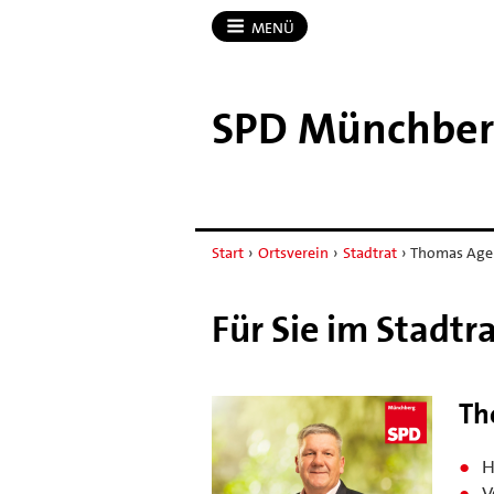
MENÜ
SPD Münchbe
Start
›
Ortsverein
›
Stadtrat
›
Thomas Agel
Für Sie im Stadt
Th
H
V