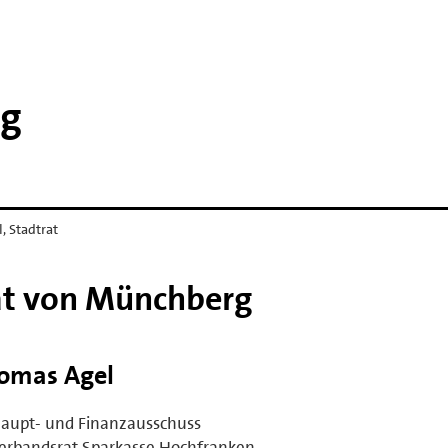
rg
, Stadtrat
rat von Münchberg
omas Agel
aupt- und Finanzausschuss
erbandsrat Sparkasse Hochfranken