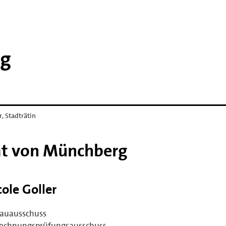
rg
r, Stadträtin
rat von Münchberg
cole Goller
auausschuss
echnungsprüfungsausschuss