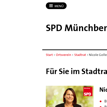
MENÜ
SPD Münchbe
Start
›
Ortsverein
›
Stadtrat
›
Nicole Golle
Für Sie im Stadt
Ni
B
R